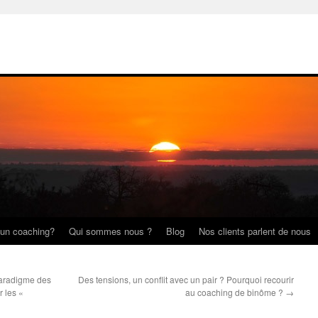
 un coaching?
Qui sommes nous ?
Blog
Nos clients parlent de nous
paradigme des
Des tensions, un conflit avec un pair ? Pourquoi recourir
 les «
au coaching de binôme ?
→