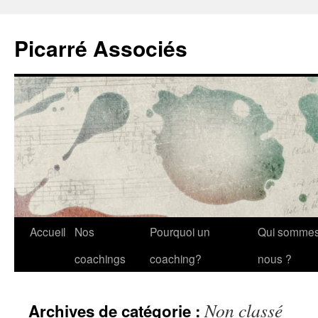
Picarré Associés
Aller
Accueil
Nos
Pourquoi un
Qui somme
au
coachings
coaching?
nous ?
contenu
Non classé
Archives de catégorie :