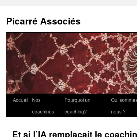
Picarré Associés
Aller
Accueil
Nos
Pourquoi un
Qui somme
au
coachings
coaching?
nous ?
contenu
Et si l’IA remplaçait le coachi